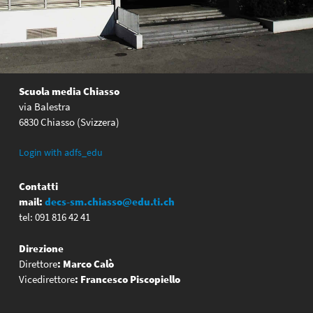
Scuola media Chiasso
via Balestra
6830 Chiasso (Svizzera)
Login with adfs_edu
Contatti
mail:
decs-sm.chiasso@edu.ti.ch
tel: 091 816 42 41
Direzione
Direttore
:
Marco Calò
Vicedirettore
:
Francesco Piscopiello