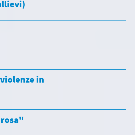
llievi)
 violenze in
i rosa"