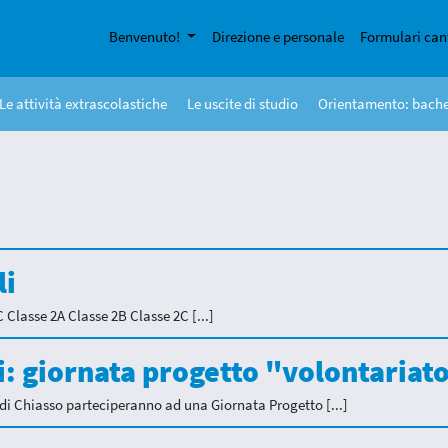
Benvenuto!
Direzione e personale
Formulari can
Le attività extrascolastiche
Le uscite di studio
Orientamento: bach
li
 Classe 2A Classe 2B Classe 2C [...]
si: giornata progetto "volontariat
 di Chiasso parteciperanno ad una Giornata Progetto [...]