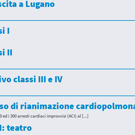
scita a Lugano
i I
i II
o classi III e IV
orso di rianimazione cardiopolmon
0 ed i 300 arresti cardiaci improvvisi (ACI) al [...]
II: teatro