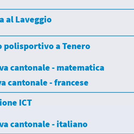
ta al Laveggio
so polisportivo a Tenero
ova cantonale - matematica
ova cantonale - francese
zione ICT
va cantonale - italiano