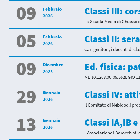
09
Classi III: co
Febbraio
2026
La Scuola Media di Chiasso or
05
Classi II: ser
Febbraio
2026
Cari genitori, i docenti di cla
09
Ed. fisica: p
Dicembre
2025
ME 10.1208:00-09:552BGIO 11.
29
Classi IV: att
Gennaio
2026
Il Comitato di Nebiopoli pro
13
Classi IA,IB 
Gennaio
2026
L’Associazione I Barocchisti d