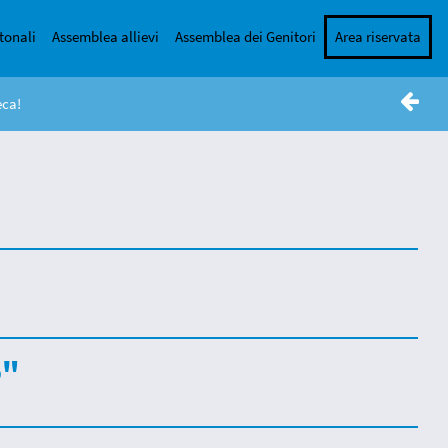
tonali
Assemblea allievi
Assemblea dei Genitori
Area riservata
eca!
o"