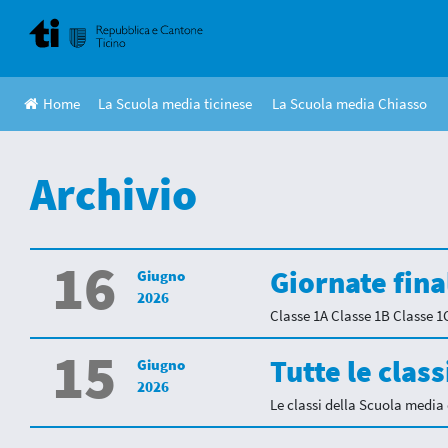
Skip
to
content
Home
La Scuola media ticinese
La Scuola media Chiasso
Archivio
16
Giornate fina
Giugno
2026
Classe 1A Classe 1B Classe 1C
15
Tutte le clas
Giugno
2026
Le classi della Scuola media