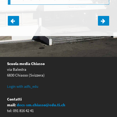
Navigazione
articoli
Scuola media Chiasso
via Balestra
6830 Chiasso (Svizzera)
Login with adfs_edu
Contatti
mail:
decs-sm.chiasso@edu.ti.ch
tel: 091 816 42 41