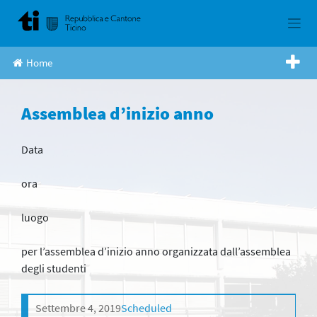
Skip
to
content
Home
Assemblea d’inizio anno
Data
ora
luogo
per l’assemblea d’inizio anno organizzata dall’assemblea
degli studenti
Settembre 4, 2019
Scheduled