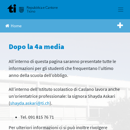
Skip
to
content
Home
Dopo la 4a media
All’interno di questa pagina saranno presentate tutte le
informazioni per gli studenti che frequentano l’ultimo
anno della scuola dell’obbligo.
All’interno dell’Istituto scolastico di Caslano lavora anche
un’orientatrice professionale: la signora Shayda Askari
(
shayda.askari@ti.ch
).
Tel. 091 815 76 71
Per ulteriori informazioni ci si può inoltre rivolgere