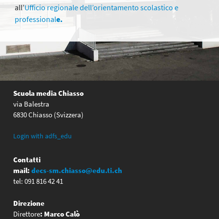
all’
Ufficio regionale dell’orientamento scolastico e
professional
e.
Scuola media Chiasso
via Balestra
6830 Chiasso (Svizzera)
Login with adfs_edu
Contatti
mail:
decs-sm.chiasso@edu.ti.ch
tel: 091 816 42 41
Direzione
Direttore
:
Marco Calò