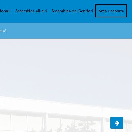
tonali
Assemblea allievi
Assemblea dei Genitori
Area riservata
eca!
Uscita Parco del Laveggio 2B,2C