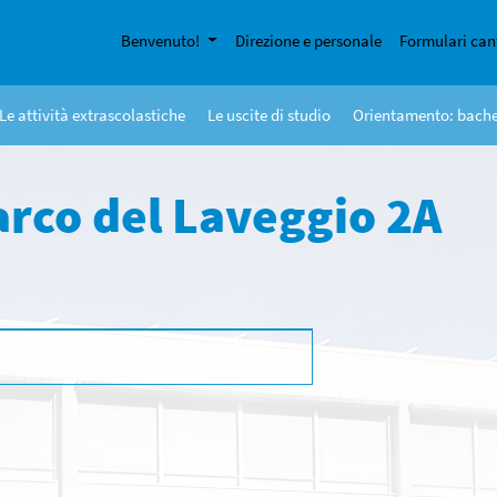
Benvenuto!
Direzione e personale
Formulari can
Le attività extrascolastiche
Le uscite di studio
Orientamento: bach
rco del Laveggio 2A