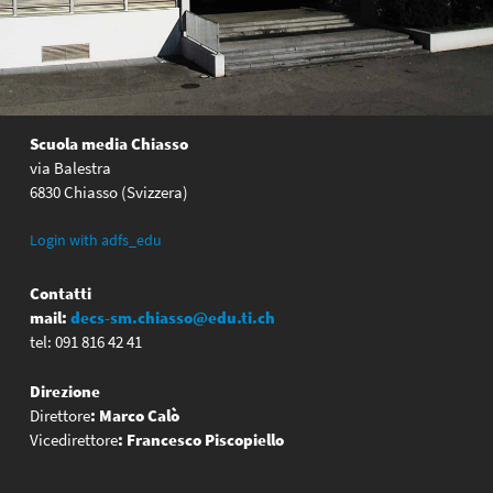
Scuola media Chiasso
via Balestra
6830 Chiasso (Svizzera)
Login with adfs_edu
Contatti
mail:
decs-sm.chiasso@edu.ti.ch
tel: 091 816 42 41
Direzione
Direttore
:
Marco Calò
Vicedirettore
:
Francesco Piscopiello