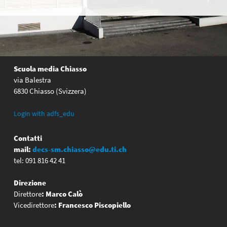
Scuola media Chiasso
via Balestra
6830 Chiasso (Svizzera)
Login with adfs_edu
Contatti
mail:
decs-sm.chiasso@edu.ti.ch
tel: 091 816 42 41
Direzione
Direttore
:
Marco Calò
Vicedirettore
:
Francesco Piscopiello