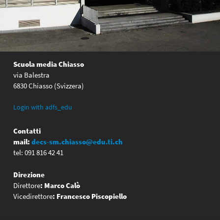
Scuola media Chiasso
via Balestra
6830 Chiasso (Svizzera)
Login with adfs_edu
Contatti
mail:
decs-sm.chiasso@edu.ti.ch
tel: 091 816 42 41
Direzione
Direttore
:
Marco Calò
Vicedirettore
:
Francesco Piscopiello