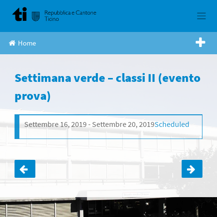
Skip
to
content
Home
Settimana verde – classi II (evento
prova)
Settembre 16, 2019
Settembre 20, 2019
Scheduled
Navigazione
articoli