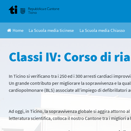
Skip
to
content
Home
La Scuola media ticinese
La Scuola media Chiasso
Classi IV: Corso di 
In Ticino si verificano tra i 250 ed i 300 arresti cardiaci improv
Un grande contributo per migliorare la sopravvivenza e la qualit
cardiopolmonare (BLS) associate all’impiego di defibrillatori a
Ad oggi, in Ticino, la sopravvivenza globale si aggira attorno a
letteratura scientifica, colloca il nostro Cantone tra i migliori a