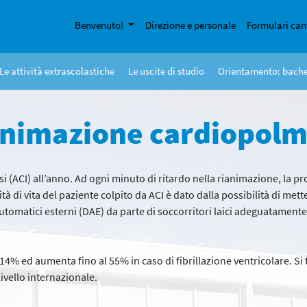
Benvenuto!
Direzione e personale
Formulari can
Le attività extrascolastiche
Le uscite di studio
Orientamento: bach
rianimazione cardiopol
visi (ACI) all’anno. Ad ogni minuto di ritardo nella rianimazione, la 
à di vita del paziente colpito da ACI è dato dalla possibilità di met
utomatici esterni (DAE) da parte di soccorritori laici adeguatamente
l 14% ed aumenta fino al 55% in caso di fibrillazione ventricolare. Si
 livello internazionale.