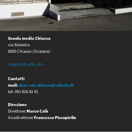
Scuola media Chiasso
via Balestra
6830 Chiasso (Svizzera)
Login with adfs_edu
Contatti
mail:
decs-sm.chiasso@edu.ti.ch
tel: 091 816 42 41
Direzione
Direttore
:
Marco Calò
Vicedirettore
:
Francesco Piscopiello