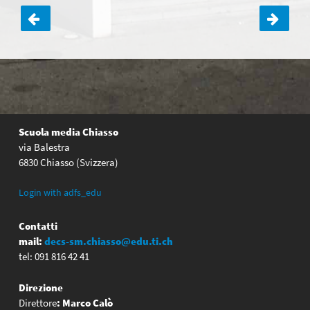
Navigazione
articoli
Scuola media Chiasso
via Balestra
6830 Chiasso (Svizzera)
Login with adfs_edu
Contatti
mail:
decs-sm.chiasso@edu.ti.ch
tel: 091 816 42 41
Direzione
Direttore
:
Marco Calò